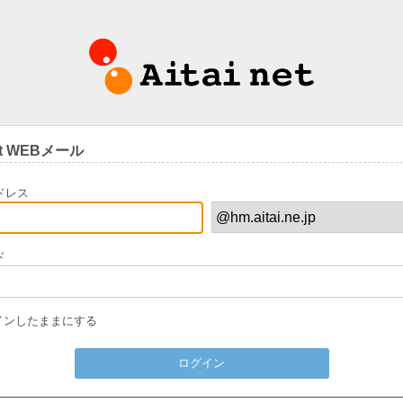
net WEBメール
ドレス
ド
インしたままにする