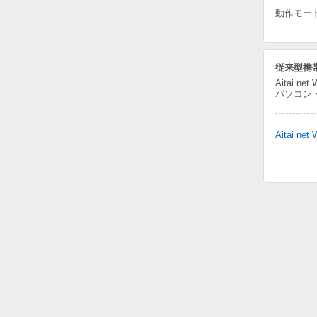
動作モー
従来型携
Aitai
パソコン
Aitai